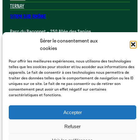
TERNAY
SITOM SUD RHÔNE
Parc du Baconnet – 250 Allée des Sapins
69700 Montagny
Gérer le consentement aux
cookies
04 72 31 90 88
Pour offrir les meilleures expériences, nous utilisons des technologies
telles que les cookies pour stocker et/ou accéder aux informations des
appareils. Le fait de consentir à ces technologies nous permettra de
traiter des données telles que le comportement de navigation ou les ID
uniques sur ce site. Le fait de ne pas consentir ou de retirer son
consentement peut avoir un effet négatif sur certaines
caractéristiques et fonctions.
Mentions légales
Accepter
Politique de protection des données
Refuser
personnelles
No Result
Website Carbon