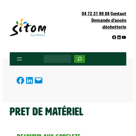
Aller
au
04 72 31 90 88
Contact
Demande d’accès
contenu
déchetterie
Facebook
LinkedIn
YouTu
Rechercher
partager
partager
partager
Pret de matériel