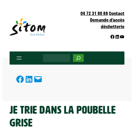
Aller
au
04 72 31 90 88
Contact
Demande d’accès
contenu
déchetterie
Facebook
LinkedIn
YouTu
Rechercher
partager
partager
partager
Je trie dans la poubelle
grise