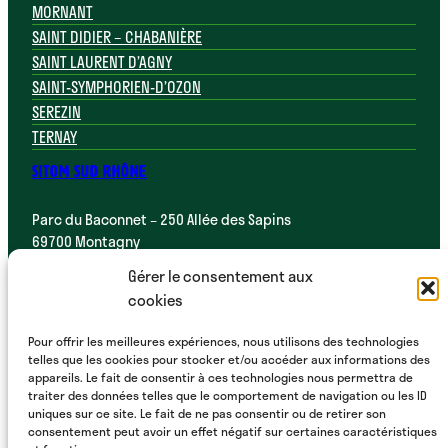
MORNANT
SAINT DIDIER – CHABANIÈRE
SAINT LAURENT D’AGNY
SAINT-SYMPHORIEN-D’OZON
SEREZIN
TERNAY
SITOM SUD RHÔNE
Parc du Baconnet – 250 Allée des Sapins
69700 Montagny
Gérer le consentement aux
04 72 31 90 88
cookies
Pour offrir les meilleures expériences, nous utilisons des technologies
telles que les cookies pour stocker et/ou accéder aux informations des
appareils. Le fait de consentir à ces technologies nous permettra de
traiter des données telles que le comportement de navigation ou les ID
uniques sur ce site. Le fait de ne pas consentir ou de retirer son
consentement peut avoir un effet négatif sur certaines caractéristiques