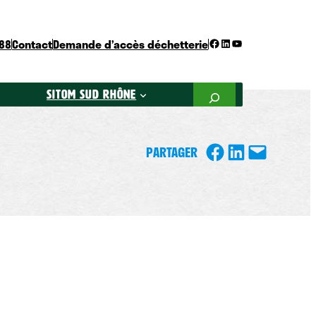
Facebook
LinkedIn
YouTube
 88
Contact
Demande d’accès déchetterie
Rechercher
SITOM SUD RHôNE
partager
partager
partager
PARTAGER