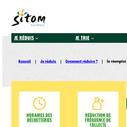
Aller
au
contenu
Je réduis
Je trie
Accueil
|
Je réduis
|
Comment réduire ?
|
le réemploi
Horaires des
Réduction de
déchetteries
fréquence de
collecte