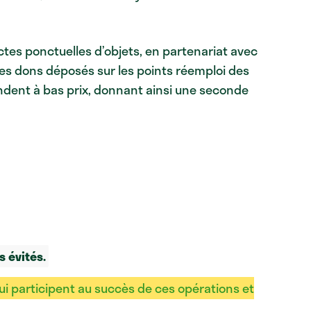
ctes ponctuelles d’objets, en partenariat avec
 des dons déposés sur les points réemploi des
ndent à bas prix, donnant ainsi une seconde
 évités.
qui participent au succès de ces opérations et