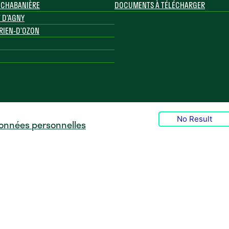
– CHABANIÈRE
DOCUMENTS À TÉLÉCHARGER
 D’AGNY
RIEN-D’OZON
No Result
données personnelles