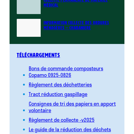
MÉDICAL
INFORMATION COLLECTE DES ORDURES
MÉNAGÈRES – CHABANIERE
Téléchargements
Bons de commande composteurs
Copamo 0925-0826
Règlement des déchetteries
Tract réduction gaspillage
Consignes de tri des papiers en apport
volontaire
Règlement de collecte -v2025
Le guide de la réduction des déchets