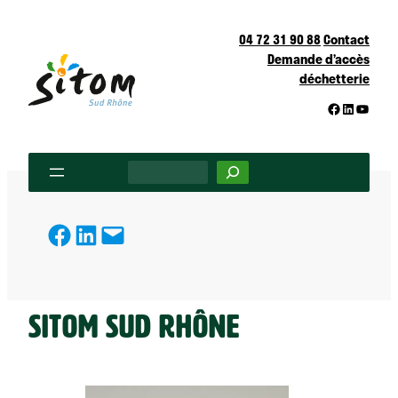
Aller
au
04 72 31 90 88
Contact
Demande d’accès
contenu
déchetterie
Facebook
LinkedIn
YouTu
Rechercher
partager
partager
partager
Sitom Sud Rhône